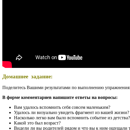
Домашнее задание:
Поделитесь Вашими результатами по выполнению упражнения
В форме комментариев напишите ответы на вопросы:
Вам удалось вспомнить себя совсем маленьким?
Удалось ли визуально увидеть фрагмент из вашей жизни
Насколько легко вам было вспомнить событие из детства
Какой это был возраст?
Видели ли вы родителей рядом и что вы к ним ощущали 