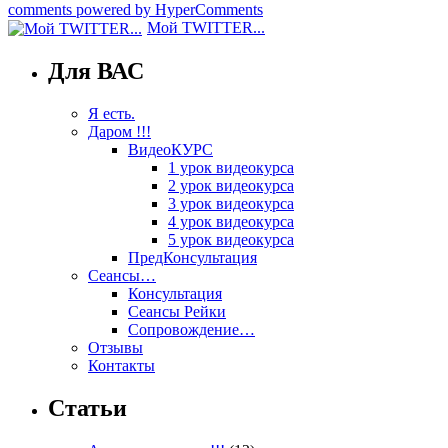
comments powered by HyperComments
Мой TWITTER...
Для ВАС
Я есть.
Даром !!!
ВидеоКУРС
1 урок видеокурса
2 урок видеокурса
3 урок видеокурса
4 урок видеокурса
5 урок видеокурса
ПредКонсультация
Сеансы…
Консультация
Сеансы Рейки
Сопровождение…
Отзывы
Контакты
Статьи