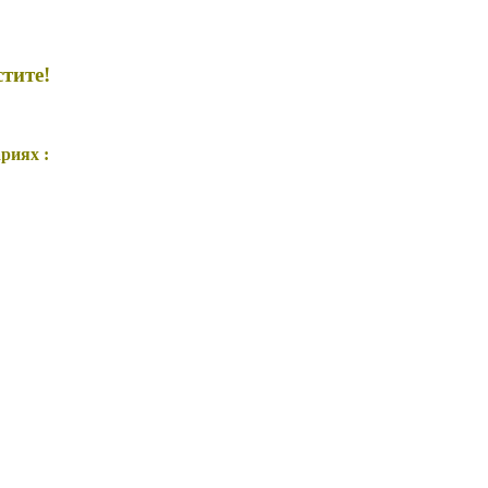
стите!
риях :