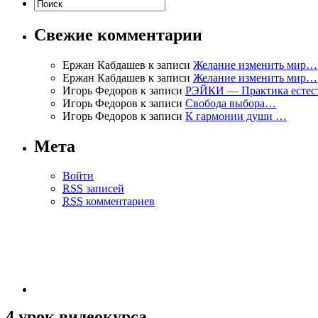
Свежие комментарии
Ержан Кабдашев
к записи
Желание изменить мир…
Ержан Кабдашев
к записи
Желание изменить мир…
Игорь Федоров
к записи
РЭЙКИ — Практика естест
Игорь Федоров
к записи
Свобода выбора…
Игорь Федоров
к записи
К гармонии души …
Мета
Войти
RSS
записей
RSS
комментариев
4 урок видеокурса