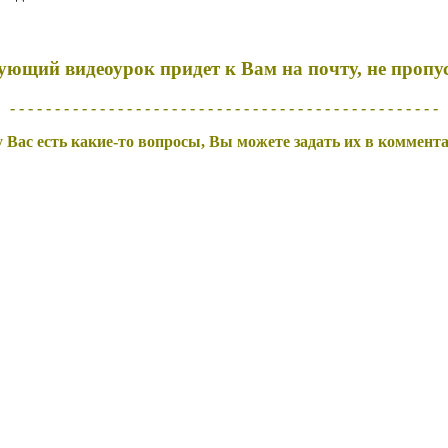
ующий видеоурок придет к Вам на почту,
не пропу
- - - - - - - - - - - - - - - - - - - - - - - - - - - - - - - - - - - - - - - - - - - - - - - -
у Вас есть какие-то вопросы, Вы можете задать их в коммента